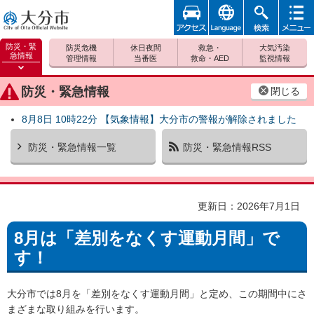
アクセ
foreign
検索
メニュ
大分市
ス
ー
防災・緊
防災危機
休日夜間
救急・
大気汚染
急情報
管理情報
当番医
救命・AED
監視情報
防災緊
急情報
防災・緊急情報
閉じる
を開く
8月8日 10時22分 【気象情報】大分市の警報が解除されました
防災・緊急情報一覧
防災・緊急情報RSS
更新日：2026年7月1日
8月は「差別をなくす運動月間」で
す！
大分市では8月を「差別をなくす運動月間」と定め、この期間中にさ
まざまな取り組みを行います。