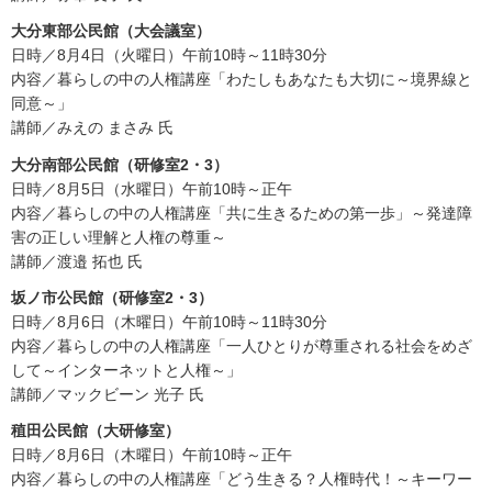
大分東部公民館（大会議室）
日時／8月4日（火曜日）午前10時～11時30分
内容／暮らしの中の人権講座「わたしもあなたも大切に～境界線と
同意～」
講師／みえの まさみ 氏
大分南部公民館（研修室2・3）
日時／8月5日（水曜日）午前10時～正午
内容／暮らしの中の人権講座「共に生きるための第一歩」～発達障
害の正しい理解と人権の尊重～
講師／渡邉 拓也 氏
坂ノ市公民館（研修室2・3）
日時／8月6日（木曜日）午前10時～11時30分
内容／暮らしの中の人権講座「一人ひとりが尊重される社会をめざ
して～インターネットと人権～」
講師／マックビーン 光子 氏
稙田公民館（大研修室）
日時／8月6日（木曜日）午前10時～正午
内容／暮らしの中の人権講座「どう生きる？人権時代！～キーワー