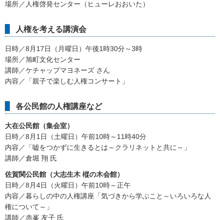
場所／人権啓発センター（ヒューレおおいた）
人権を考える講演会
日時／8月17日（月曜日）午後1時30分～3時
場所／旭町文化センター
講師／ケチャップマヨネーズ さん
内容／「親子で楽しむ人権コンサート」
各公民館の人権講座など
大在公民館（集会室）
日時／8月1日（土曜日）午前10時～11時40分
内容／「嘘をつかずに生きるとは～クラリネットと共に～」
講師／倉堀 翔 氏
佐賀関公民館（大志生木 樅の木会館）
日時／8月4日（火曜日）午前10時～正午
内容／暮らしの中の人権講座「気づきから学ぶこと～いろいろな人
権について～」
講師／赤峯 友子 氏