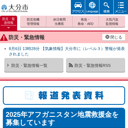
アクセ
foreign
検索
メニュ
大分市
ス
ー
防災・緊
防災危機
休日夜間
救急・
大気汚染
急情報
管理情報
当番医
救命・AED
監視情報
防災緊
急情報
防災・緊急情報
閉じる
を開く
8月6日 13時28分 【気象情報】大分市に（レベル３）警報が発表
されました
防災・緊急情報一覧
防災・緊急情報RSS
報道発表資料
2025年アフガニスタン地震救援金を
募集しています