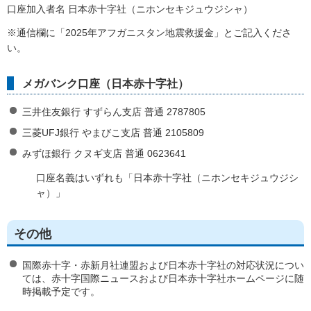
口座加入者名 日本赤十字社（ニホンセキジュウジシャ）
※通信欄に「2025年アフガニスタン地震救援金」とご記入くださ
い。
メガバンク口座（日本赤十字社）
三井住友銀行 すずらん支店 普通 2787805
三菱UFJ銀行 やまびこ支店 普通 2105809
みずほ銀行 クヌギ支店 普通 0623641
口座名義はいずれも「日本赤十字社（ニホンセキジュウジシ
ャ）」
その他
国際赤十字・赤新月社連盟および日本赤十字社の対応状況につい
ては、赤十字国際ニュースおよび日本赤十字社ホームページに随
時掲載予定です。