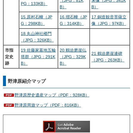
（JPG：81K
来像（JPG：341K
PG：133KB）
B）
B）
15.原村石幢（JP
16.摺石幢（JP
17.銅造観音菩薩立
G：298KB）
G：314KB）
像（JPG：97KB）
18.丸山神社楼門
（JPG：326KB）
市指
19.佐藤家墓地五輪
20.鶴迫磨崖仏
21.鶴迫磨崖連碑
定史
塔群（JPG：291K
（JPG：329K
（JPG：263KB）
跡
B）
B）
野津原紹介マップ
野津原歴史遺産マップ（PDF：928KB）
野津原周遊マップ（PDF：816KB）