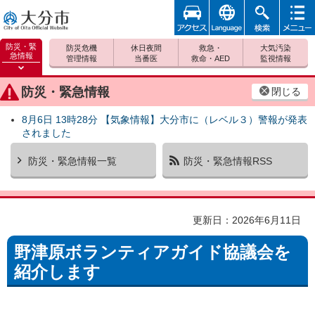
アクセ
foreign
検索
メニュ
大分市
ス
ー
防災・緊
防災危機
休日夜間
救急・
大気汚染
急情報
管理情報
当番医
救命・AED
監視情報
防災緊
急情報
防災・緊急情報
閉じる
を開く
8月6日 13時28分 【気象情報】大分市に（レベル３）警報が発表
されました
防災・緊急情報一覧
防災・緊急情報RSS
更新日：2026年6月11日
野津原ボランティアガイド協議会を
紹介します