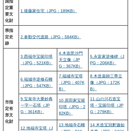
国指
定重
1.後藤家住宅（JPG：189KB）
要文
化財
県指
定史
2.参勤交代道路（JPG：584KB）
跡
4.木造毘沙門
3.西福寺宝篋印塔
5.永富家逆修碑（J
天立像（JP
（JPG：521KB）
PG：206KB）
G：367KB）
7.福城寺宝塔
8.木造薬師三尊立
6.福城寺逆修石幢
（JPG：407K
像（JPG：172K
（JPG：547KB）
B）
B）
9.宝泉寺大乗妙典
11.山の川石造宝
10.原田家宝篋
市指
一字一石塔（JP
塔・宝篋印塔（JP
印塔（JPG：2
定有
G：361KB）
G：279KB）
82KB）
形文
化財
13.地福寺石幢
14.木造宝冠釈迦如
12.地福寺宝塔（J