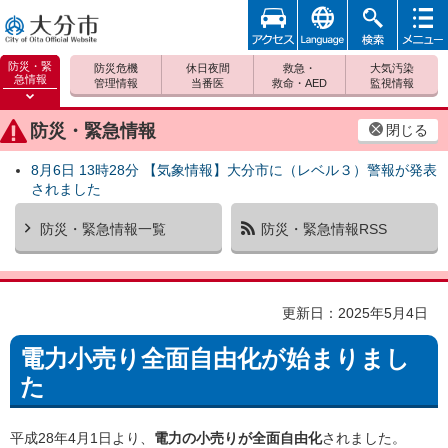
アクセ
foreign
検索
メニュ
大分市
ス
ー
防災・緊
防災危機
休日夜間
救急・
大気汚染
急情報
管理情報
当番医
救命・AED
監視情報
防災緊
急情報
防災・緊急情報
閉じる
を開く
8月6日 13時28分 【気象情報】大分市に（レベル３）警報が発表
されました
防災・緊急情報一覧
防災・緊急情報RSS
更新日：2025年5月4日
電力小売り全面自由化が始まりまし
た
平成28年4月1日より、
電力の小売りが全面自由化
されました。