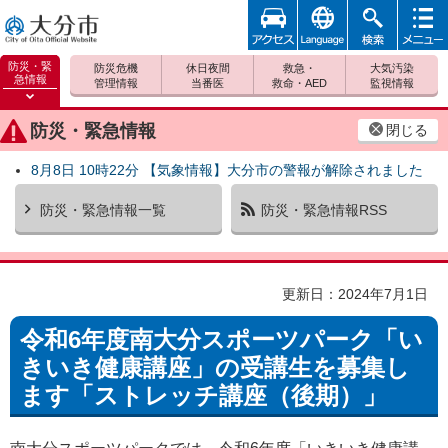
アクセ
foreign
検索
メニュ
大分市
ス
ー
防災・緊
防災危機
休日夜間
救急・
大気汚染
急情報
管理情報
当番医
救命・AED
監視情報
防災緊
急情報
防災・緊急情報
閉じる
を開く
8月8日 10時22分 【気象情報】大分市の警報が解除されました
防災・緊急情報一覧
防災・緊急情報RSS
更新日：2024年7月1日
令和6年度南大分スポーツパーク「い
きいき健康講座」の受講生を募集し
ます「ストレッチ講座（後期）」