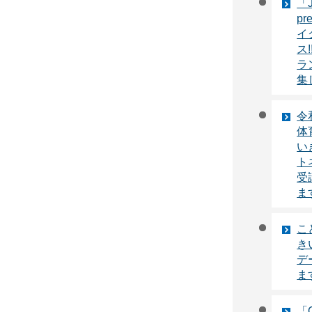
「J
pr
イ
ス!
ラ
集
令
体
い
ト
受
ま
こ
き
デ
ま
「O