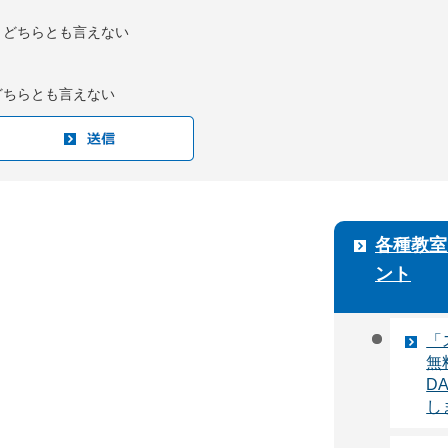
：どちらとも言えない
どちらとも言えない
各種教室
ント
「
無
D
し