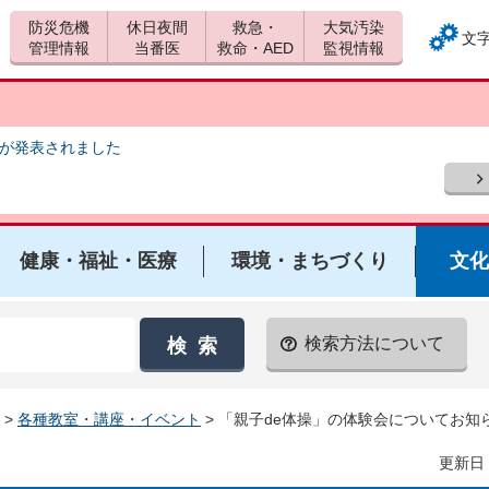
防災危機
休日夜間
救急・
大気汚染
文
管理情報
当番医
救命・AED
監視情報
報が発表されました
健康・福祉・医療
環境・まちづくり
文化
検索方法について
>
各種教室・講座・イベント
> 「親子de体操」の体験会についてお
更新日：