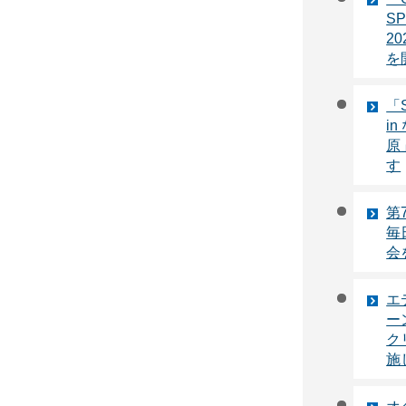
SP
20
を
「S
i
原
す
第
毎
会
エ
ー
ク
施