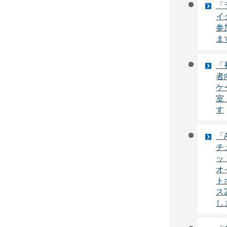
「
イ
参
ま
「
者
ケ
室
す
「
チ
ット
オ
ト
ス
し