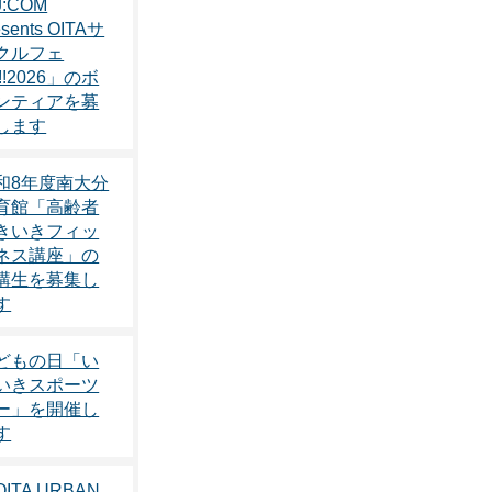
:COM
esents OITAサ
クルフェ
!!2026」のボ
ンティアを募
します
和8年度南大分
育館「高齢者
きいきフィッ
ネス講座」の
講生を募集し
す
どもの日「い
いきスポーツ
ー」を開催し
す
ITA URBAN