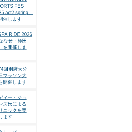
ORTS FES
25 act2 spring」
開催します
PA RIDE 2026
n ななせ・師田
」を開催しま
74回別府大分
日マラソン大
を開催します
ディー・ジョ
ンズ氏による
リニックを実
します