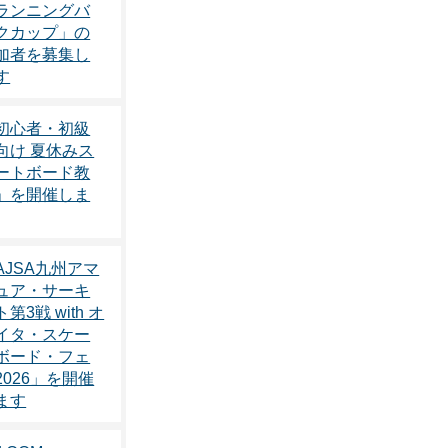
ランニングバ
クカップ」の
加者を募集し
す
初心者・初級
向け 夏休みス
ートボード教
」を開催しま
AJSA九州アマ
ュア・サーキ
第3戦 with オ
イタ・スケー
ボード・フェ
2026」を開催
ます