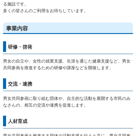
る施設です。
多くの皆さんのご利用をお待ちしています。
事業内容
研修・啓発
男女の自立や、女性の就業支援、生涯を通じた健康支援など、男女
共同参画を推進するための研修や講座などを開催します。
交流・連携
男女共同参画に取り組む団体や、自主的な活動を展開する市民のみ
なさんの、相互の交流や連携を促進します。
人材育成
男女共同参画を推進する団体の活動支援を行うと共に、男女共同参