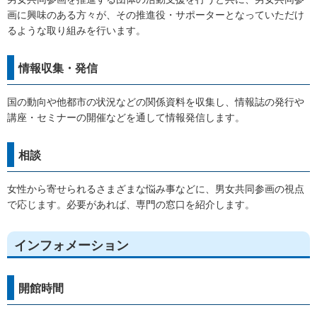
画に興味のある方々が、その推進役・サポーターとなっていただけ
るような取り組みを行います。
情報収集・発信
国の動向や他都市の状況などの関係資料を収集し、情報誌の発行や
講座・セミナーの開催などを通して情報発信します。
相談
女性から寄せられるさまざまな悩み事などに、男女共同参画の視点
で応じます。必要があれば、専門の窓口を紹介します。
インフォメーション
開館時間