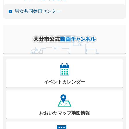
男女共同参画センター
イベントカレンダー
おおいたマップ地図情報