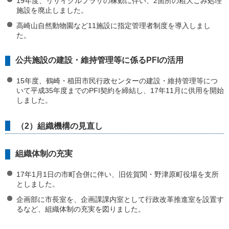
19年度、リサイクルプラザの稼動に伴い、2箇所の粗大ごみ処理
施設を廃止しました。
高崎山自然動物園など11施設に指定管理者制度を導入しまし
た。
公共施設の建設・維持管理等に係るPFIの活用
15年度、鶴崎・稙田市民行政センターの建設・維持管理等につ
いて平成35年度までのPFI契約を締結し、17年11月に供用を開始
しました。
（2）組織機構の見直し
組織体制の充実
17年1月1日の市町合併に伴い、旧佐賀関・野津原町役場を支所
としました。
企画部に市長室を、企画課課内室として行政改革推進室を設置す
るなど、組織体制の充実を図りました。