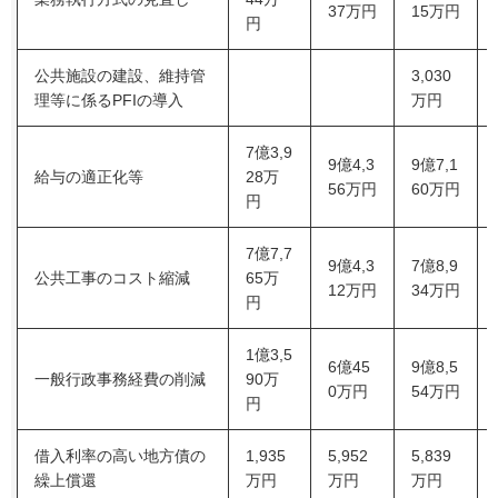
37万円
15万円
円
公共施設の建設、維持管
3,030
理等に係るPFIの導入
万円
7億3,9
9億4,3
9億7,1
給与の適正化等
28万
56万円
60万円
円
7億7,7
9億4,3
7億8,9
公共工事のコスト縮減
65万
12万円
34万円
円
1億3,5
6億45
9億8,5
一般行政事務経費の削減
90万
0万円
54万円
円
借入利率の高い地方債の
1,935
5,952
5,839
繰上償還
万円
万円
万円