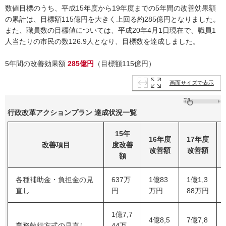
数値目標のうち、平成15年度から19年度までの5年間の改善効果額
の累計は、目標額115億円を大きく上回る約285億円となりました。
また、職員数の目標値については、平成20年4月1日現在で、職員1
人当たりの市民の数126.9人となり、目標数を達成しました。
5年間の改善効果額
285億円
（目標額115億円）
画面サイズで表示
行政改革アクションプラン 達成状況一覧
15年
16年度
17年度
改善項目
度改善
改善額
改善額
額
各種補助金・負担金の見
637万
1億83
1億1,3
直し
円
万円
88万円
1億7,7
4億8,5
7億7,8
業務執行方式の見直し
44万