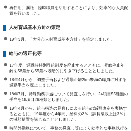
再任用、嘱託、臨時職員を活用することにより、効率的な人員配
置を行いました。
人材育成基本方針の策定
19年3月、「大分市人材育成基本方針」を策定しました。
給与の適正化等
17年度、退職時特別昇給制度を廃止するとともに、昇給停止年
齢を58歳から55歳へ段階的に引き下げることとしました。
18年4月から、調整手当および通勤距離2km未満の職員に対する
通勤手当を廃止しました。
18年7月、特殊勤務手当について見直しを行い、24項目55種類の
手当を18項目26種類としました。
19年4月から、給与構造の見直しによる給与の減額改定を実施す
るとともに、19年度から4年間、給料の2％（課長級以上は3％）
の減額措置を講じることとしました。
時間外勤務について、事務の見直し等により効率的な事務執行を