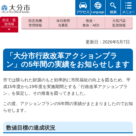
アクセ
foreign
検索
メニュ
大分市
ス
ー
防災・緊
防災危機
休日夜間
救急・
大気汚染
急情報
管理情報
当番医
救命・AED
監視情報
防災緊
急情報
更新日：2026年5月7日
を開く
「大分市行政改革アクションプラ
ン」の5年間の実績をお知らせします
市では限られた財源のもと効率的に市民福祉の向上を図るため、平
成15年度から19年度を実施期間とする「行政改革アクションプラ
ン」を策定し、その推進を図ってきました。
この度、アクションプランの5年間の実績がまとまりましたのでお知
らせします。
数値目標の達成状況