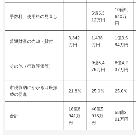
10億9,
5億5,3
手数料、使用料の見直し
640万
12万円
円
3,342
1,438
1億3,6
普通財産の売却・貸付
万円
万円
94万円
9億5,4
8億4,2
その他（行政評価等）
75万円
37万円
市税収納にかかる口座振
21.8％
25.0％
25.6％
替の促進
18億8,
46億5,
58億2
合計
941万
915万
91万円
円
円