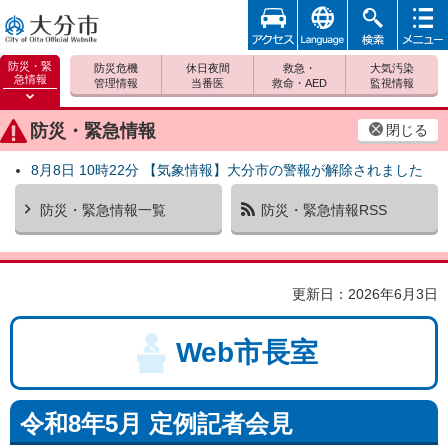
アクセ
foreign
検索
メニュ
大分市
ス
ー
防災・緊
防災危機
休日夜間
救急・
大気汚染
急情報
管理情報
当番医
救命・AED
監視情報
防災緊
急情報
防災・緊急情報
閉じる
を開く
8月8日 10時22分 【気象情報】大分市の警報が解除されました
防災・緊急情報一覧
防災・緊急情報RSS
更新日：2026年6月3日
Web市長室
令和8年5月 定例記者会見