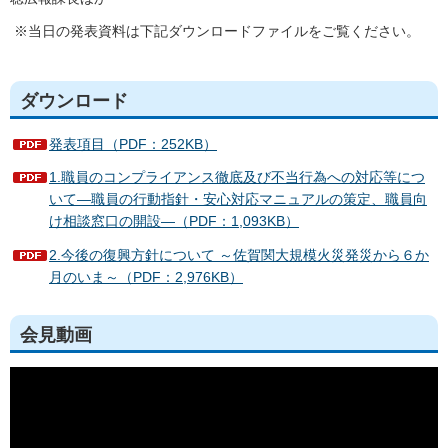
※当日の発表資料は下記ダウンロードファイルをご覧ください。
ダウンロード
発表項目（PDF：252KB）
1.職員のコンプライアンス徹底及び不当行為への対応等につ
いて―職員の行動指針・安心対応マニュアルの策定、職員向
け相談窓口の開設―（PDF：1,093KB）
2.今後の復興方針について ～佐賀関大規模火災発災から６か
月のいま～（PDF：2,976KB）
会見動画