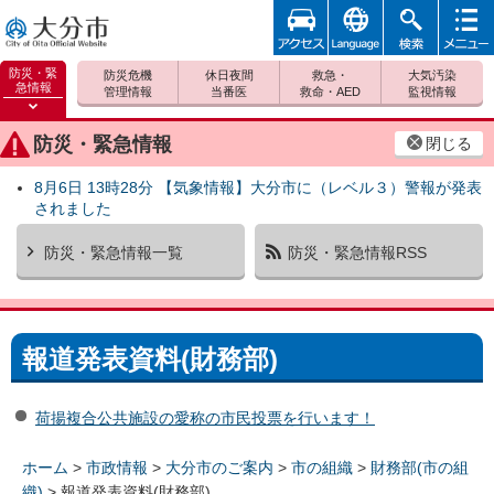
アクセ
foreign
検索
メニュ
大分市
ス
ー
防災・緊
防災危機
休日夜間
救急・
大気汚染
急情報
管理情報
当番医
救命・AED
監視情報
防災緊
急情報
防災・緊急情報
閉じる
を開く
8月6日 13時28分 【気象情報】大分市に（レベル３）警報が発表
されました
防災・緊急情報一覧
防災・緊急情報RSS
報道発表資料(財務部)
荷揚複合公共施設の愛称の市民投票を行います！
ホーム
>
市政情報
>
大分市のご案内
>
市の組織
>
財務部(市の組
織)
> 報道発表資料(財務部)