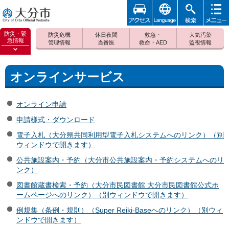
アクセ
foreign
検索
メニュ
大分市
ス
ー
防災・緊
防災危機
休日夜間
救急・
大気汚染
急情報
管理情報
当番医
救命・AED
監視情報
防災緊
急情報
を開く
オンラインサービス
オンライン申請
申請様式・ダウンロード
電子入札（大分県共同利用型電子入札システムへのリンク）（別
ウィンドウで開きます）
公共施設案内・予約（大分市公共施設案内・予約システムへのリ
ンク）
図書館蔵書検索・予約（大分市民図書館 大分市民図書館公式ホ
ームページへのリンク）（別ウィンドウで開きます）
例規集（条例・規則）（Super Reiki-Baseへのリンク）（別ウィ
ンドウで開きます）