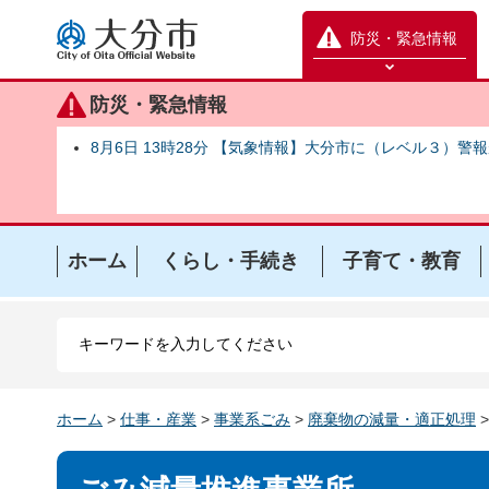
大分市
防災・緊急情報
防災緊急情報を開く
防災・緊急情報
8月6日 13時28分 【気象情報】大分市に（レベル３）警
ホーム
くらし・手続き
子育て・教育
ホーム
>
仕事・産業
>
事業系ごみ
>
廃棄物の減量・適正処理