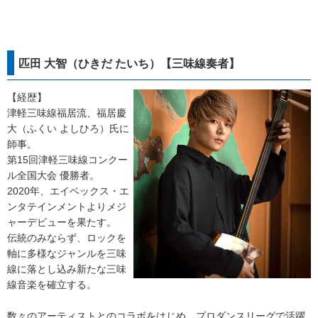
匹田 大智（ひきだ たいち）【三味線奏者】
【経歴】
津軽三味線福居流、福居慶
大（ふくい よしひろ）氏に
師事。
第15回津軽三味線コンクー
ル全国大会 優勝者。
2020年、エイベックス・エ
ンタテインメントよりメジ
ャーデビューを果たす。
伝統のみならず、ロックを
軸に多様なジャンルを三味
線に落とし込み新たな三味
線音楽を確立する。
数々のアーティストとのコラボをはじめ、プロダンスリーグで活躍