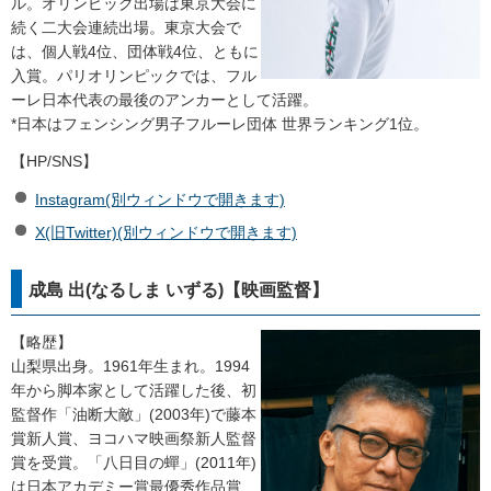
ル。オリンピック出場は東京大会に
続く二大会連続出場。東京大会で
は、個人戦4位、団体戦4位、ともに
入賞。パリオリンピックでは、フル
ーレ日本代表の最後のアンカーとして活躍。
*日本はフェンシング男子フルーレ団体 世界ランキング1位。
【HP/SNS】
Instagram(別ウィンドウで開きます)
X(旧Twitter)(別ウィンドウで開きます)
成島 出(なるしま いずる)【映画監督】
【略歴】
山梨県出身。1961年生まれ。1994
年から脚本家として活躍した後、初
監督作「油断大敵」(2003年)で藤本
賞新人賞、ヨコハマ映画祭新人監督
賞を受賞。「八日目の蟬」(2011年)
は日本アカデミー賞最優秀作品賞、