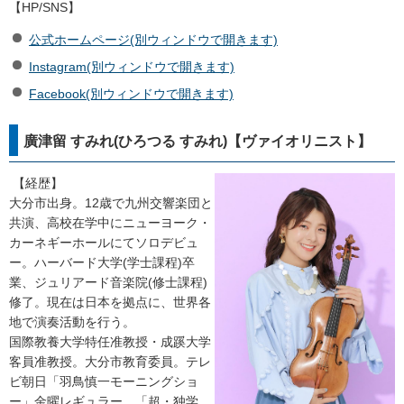
【HP/SNS】
公式ホームページ(別ウィンドウで開きます)
Instagram(別ウィンドウで開きます)
Facebook(別ウィンドウで開きます)
廣津留 すみれ(ひろつる すみれ)【ヴァイオリニスト】
【経歴】
大分市出身。12歳で九州交響楽団と
共演、高校在学中にニューヨーク・
カーネギーホールにてソロデビュ
ー。ハーバード大学(学士課程)卒
業、ジュリアード音楽院(修士課程)
修了。現在は日本を拠点に、世界各
地で演奏活動を行う。
国際教養大学特任准教授・成蹊大学
客員准教授。大分市教育委員。テレ
ビ朝日「羽鳥慎一モーニングショ
ー」金曜レギュラー。「超・独学