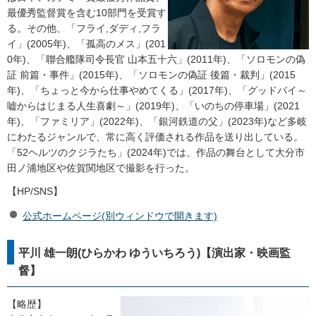
最優秀監督賞を含む10部門を受賞す
る。その他、「フライ,ダディ,フラ
イ」(2005年)、「孤高のメス」(201
0年)、「聯合艦隊司令長官 山本五十六」(2011年)、「ソロモンの偽
証 前篇・事件」(2015年)、「ソロモンの偽証 後篇・裁判」(2015
年)、「ちょっと今から仕事やめてくる」(2017年)、「グッドバイ～
嘘からはじまる人生喜劇～」(2019年)、「いのちの停車場」(2021
年)、「ファミリア」(2022年)、「銀河鉄道の父」(2023年)など多岐
にわたるジャンルで、常に高く評価される作品を送り出している。
「52ヘルツのクジラたち」(2024年)では、作品の舞台として大分市
田ノ浦地区や佐賀関地区で撮影を行った。
【HP/SNS】
公式ホームページ(別ウィンドウで開きます)
平川 雄一朗(ひらかわ ゆういちろう)【演出家・映画監
督】
【略歴】