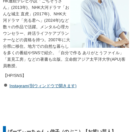
HK連続テレビ小説「ごちそうさ
ん」(2013年)、NHK大河ドラマ「お
んな城主 直虎」(2017年)、NHK大
河ドラマ「光る君へ」(2024年)など
数々の作品で活躍。メンタル心理カ
ウンセラー、終活ライフケアプラン
ナーなどの資格を持つ。2007年に大
分県に移住。地方での自然な暮らし
を多くの番組やSNSで紹介。「自分で作る ありがとうファイル」
「直見工房」などの著書も出版。立命館アジア太平洋大学(APU)客
員教授。
【HP/SNS】
Instagram(別ウィンドウで開きます)
ぱーてぃーちゃん・信子（のぶこ）【お笑い芸人】