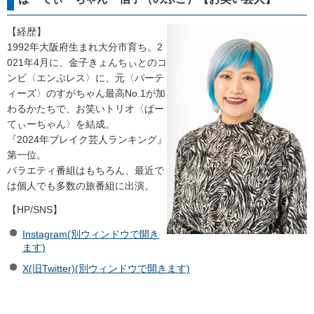
【経歴】
1992年大阪府生まれ大分市育ち。2
021年4月に、金子きょんちぃとのコ
ンビ〈エンぷレス〉に、元〈パーテ
ィーズ〉のすがちゃん最高No.1が加
わるかたちで、お笑いトリオ〈ぱー
てぃーちゃん〉を結成。
『2024年ブレイク芸人ランキング』
第一位。
バラエティ番組はもちろん、最近で
は個人でも多数の旅番組に出演。
【HP/SNS】
Instagram(別ウィンドウで開き
ます)
X(旧Twitter)(別ウィンドウで開きます)