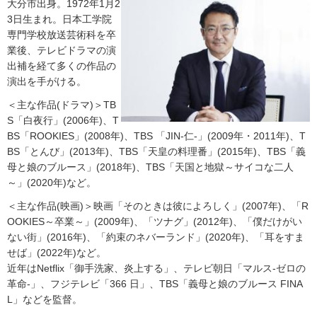
大分市出身。1972年1月2
3日生まれ。日本工学院
専門学校放送芸術科を卒
業後、テレビドラマの演
出補を経て多くの作品の
演出を手がける。
＜主な作品(ドラマ)＞TB
S「白夜行」(2006年)、T
BS「ROOKIES」(2008年)、TBS 「JIN-仁-」(2009年・2011年)、T
BS「とんび」(2013年)、TBS「天皇の料理番」(2015年)、TBS「義
母と娘のブルース」(2018年)、TBS「天国と地獄～サイコな二人
～」(2020年)など。
＜主な作品(映画)＞映画「そのときは彼によろしく」(2007年)、「R
OOKIES～卒業～」(2009年)、「ツナグ」(2012年)、「僕だけがい
ない街」(2016年)、「約束のネバーランド」(2020年)、「耳をすま
せば」(2022年)など。
近年はNetflix「御手洗家、炎上する」、テレビ朝日「マルス-ゼロの
革命-」、フジテレビ「366 日」、TBS「義母と娘のブルース FINA
L」などを監督。