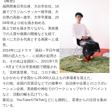
【略歴】
福岡県春日市出身、大分市在住。16
歳でブラジルへサッカー留学後、大
分県の高校へ進学。大学卒業後、20
04年頃より絵を描き始める。
路上で絵を描き売りながら、美術展
での入賞や個展の開催などを経て、
徐々に大分を代表とする画家へと成
長。
2014年にはドラマ「昼顔～平日午後
3時の恋人たち～」に絵画が起用さ
れ、その名は全国区へ。2021年7月
～9月まで大分市美術館で開催され
た「北村直登展」では、コロナ禍に
もかかわらず全国から28,000人以上もの来場者を迎えた。
その他、全国の百貨店などでの催事や、自治体や企業とのコラボレ
ーション企画、美術館や神社でのワークショップやライブペイント
など、活動の幅を広げている。
最近は、YouTubeやTikTokなどにも挑戦し、若者からの注目を集め
ている。