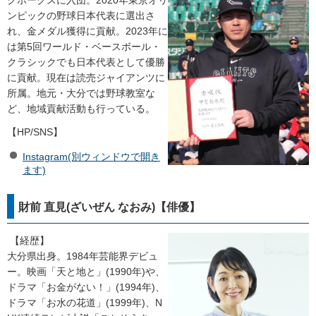
ンピックの野球日本代表に選出さ
れ、金メダル獲得に貢献。2023年に
は第5回ワールド・ベースボール・
クラシックでも日本代表として優勝
に貢献。現在は読売ジャイアンツに
所属。地元・大分では野球教室な
ど、地域貢献活動も行っている。
【HP/SNS】
Instagram(別ウィンドウで開き
ます)
財前 直見(ざいぜん なおみ)【俳優】
【経歴】
大分県出身。1984年芸能界デビュ
ー。映画「天と地と」(1990年)や、
ドラマ「お金がない！」(1994年)、
ドラマ「お水の花道」(1999年)、N