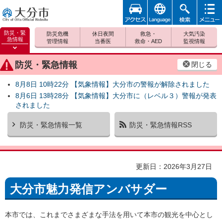
アクセ
foreign
検索
メニュ
大分市
ス
ー
防災・緊
防災危機
休日夜間
救急・
大気汚染
急情報
管理情報
当番医
救命・AED
監視情報
防災緊
急情報
防災・緊急情報
閉じる
を開く
8月8日 10時22分 【気象情報】大分市の警報が解除されました
8月6日 13時28分 【気象情報】大分市に（レベル３）警報が発表
されました
防災・緊急情報一覧
防災・緊急情報RSS
更新日：2026年3月27日
大分市魅力発信アンバサダー
本市では、これまでさまざまな手法を用いて本市の観光を中心とし