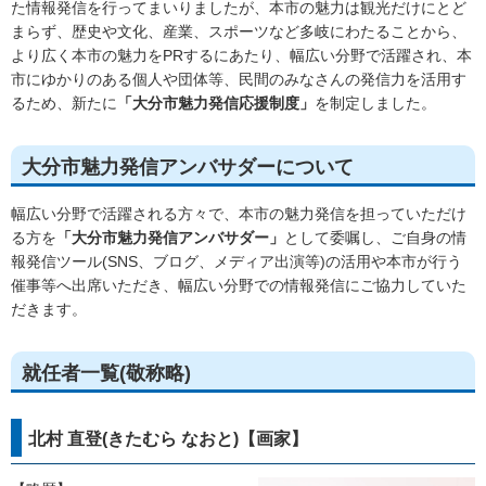
た情報発信を行ってまいりましたが、本市の魅力は観光だけにとど
まらず、歴史や文化、産業、スポーツなど多岐にわたることから、
より広く本市の魅力をPRするにあたり、幅広い分野で活躍され、本
市にゆかりのある個人や団体等、民間のみなさんの発信力を活用す
るため、新たに
「大分市魅力発信応援制度」
を制定しました。
大分市魅力発信アンバサダーについて
幅広い分野で活躍される方々で、本市の魅力発信を担っていただけ
る方を
「大分市魅力発信アンバサダー」
として委嘱し、ご自身の情
報発信ツール(SNS、ブログ、メディア出演等)の活用や本市が行う
催事等へ出席いただき、幅広い分野での情報発信にご協力していた
だきます。
就任者一覧(敬称略)
北村 直登(きたむら なおと)【画家】