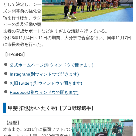
として決定し、シー
ズン開幕前の強化合
宿を行うほか、ラグ
ビーの普及活動や競
技者の育成サポートなどさまざまな活動を行っている。
令和6年11月4日～11日の期間、大分県で合宿を行い、同年11月7日
に市長表敬を行った。
【HP/SNS】
公式ホームページ(別ウィンドウで開きます)
Instagram(別ウィンドウで開きます)
X(旧Twitter)(別ウィンドウで開きます)
Facebook(別ウィンドウで開きます)
甲斐 拓也(かい たくや)【プロ野球選手】
【経歴】
本市出身。2011年に福岡ソフトバン
クホークスに入団。2020年東京オリ