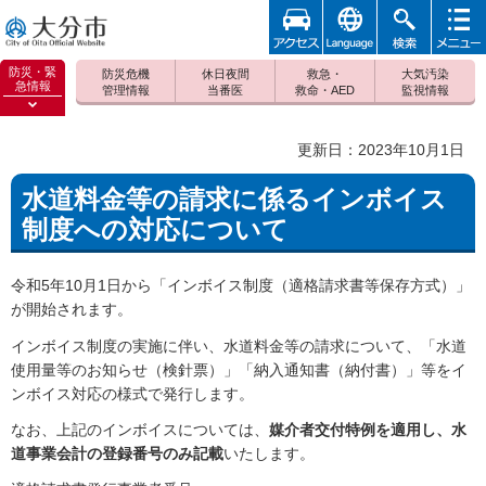
アクセ
foreign
検索
メニュ
大分市
ス
ー
防災・緊
防災危機
休日夜間
救急・
大気汚染
急情報
管理情報
当番医
救命・AED
監視情報
防災緊
急情報
更新日：2023年10月1日
を開く
水道料金等の請求に係るインボイス
制度への対応について
令和5年10月1日から「インボイス制度（適格請求書等保存方式）」
が開始されます。
インボイス制度の実施に伴い、水道料金等の請求について、「水道
使用量等のお知らせ（検針票）」「納入通知書（納付書）」等をイ
ンボイス対応の様式で発行します。
なお、上記のインボイスについては、
媒介者交付特例を適用し、水
道事業会計の登録番号のみ記載
いたします。