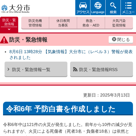
アクセ
foreign
検索
メニュ
大分市
ス
ー
防災・緊
防災危機
休日夜間
救急・
大気汚染
急情報
管理情報
当番医
救命・AED
監視情報
防災緊
急情報
防災・緊急情報
閉じる
を開く
8月6日 13時28分 【気象情報】大分市に（レベル３）警報が発表
されました
防災・緊急情報一覧
防災・緊急情報RSS
更新日：2025年3月13日
令和6年 予防白書を作成しました
令和6年中は121件の火災が発生しました。前年から10件の減少が見
られますが、火災による死傷者（死者3名・負傷者18名）は依然と