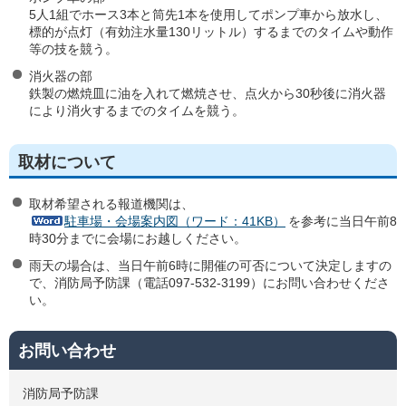
5人1組でホース3本と筒先1本を使用してポンプ車から放水し、
標的が点灯（有効注水量130リットル）するまでのタイムや動作
等の技を競う。
消火器の部
鉄製の燃焼皿に油を入れて燃焼させ、点火から30秒後に消火器
により消火するまでのタイムを競う。
取材について
取材希望される報道機関は、
駐車場・会場案内図（ワード：41KB）
を参考に当日午前8
時30分までに会場にお越しください。
雨天の場合は、当日午前6時に開催の可否について決定しますの
で、消防局予防課（電話097-532-3199）にお問い合わせくださ
い。
お問い合わせ
消防局予防課