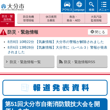
アクセ
foreign
検索
メニュ
大分市
ス
ー
防災・緊
防災危機
休日夜間
救急・
大気汚染
急情報
管理情報
当番医
救命・AED
監視情報
防災緊
急情報
防災・緊急情報
閉じる
を開く
8月8日 10時22分 【気象情報】大分市の警報が解除されました
8月6日 13時28分 【気象情報】大分市に（レベル３）警報が発表
されました
防災・緊急情報一覧
防災・緊急情報RSS
報道発表資料
第51回大分市自衛消防競技大会を開