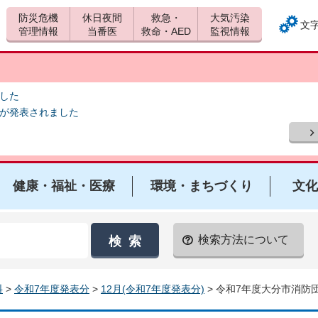
防災危機
休日夜間
救急・
大気汚染
文
管理情報
当番医
救命・AED
監視情報
ました
報が発表されました
健康・福祉・医療
環境・まちづくり
文化
検索方法について
料
>
令和7年度発表分
>
12月(令和7年度発表分)
> 令和7年度大分市消防