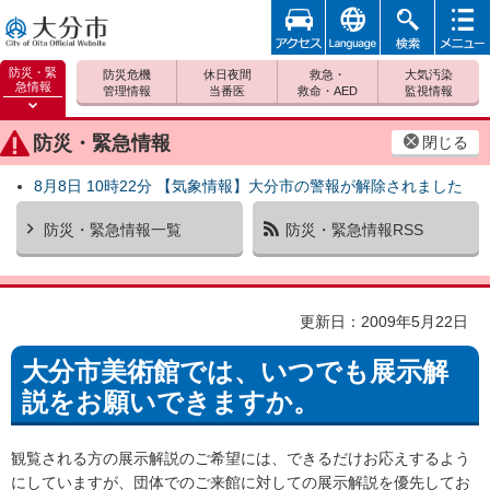
アクセ
foreign
検索
メニュ
大分市
ス
ー
防災・緊
防災危機
休日夜間
救急・
大気汚染
急情報
管理情報
当番医
救命・AED
監視情報
防災緊
急情報
防災・緊急情報
閉じる
を開く
8月8日 10時22分 【気象情報】大分市の警報が解除されました
防災・緊急情報一覧
防災・緊急情報RSS
更新日：2009年5月22日
大分市美術館では、いつでも展示解
説をお願いできますか。
観覧される方の展示解説のご希望には、できるだけお応えするよう
にしていますが、団体でのご来館に対しての展示解説を優先してお