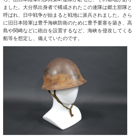
ました。大分県出身者で構成されたこの連隊は郷土部隊と
呼ばれ、日中戦争が始まると戦地に派兵されました。さら
に旧日本陸軍は豊予海峡防衛のために豊予要塞を築き、高
島や関崎などに砲台を設置するなど、海峡を侵攻してくる
船等を想定し、備えていたのです。