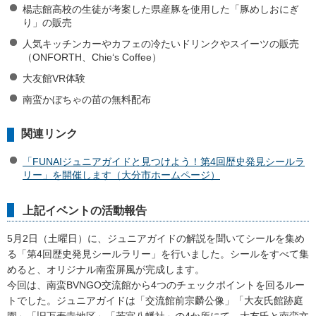
楊志館高校の生徒が考案した県産豚を使用した「豚めしおにぎ
り」の販売
人気キッチンカーやカフェの冷たいドリンクやスイーツの販売
（ONFORTH、Chie‘s Coffee）
大友館VR体験
南蛮かぼちゃの苗の無料配布
関連リンク
「FUNAIジュニアガイドと見つけよう！第4回歴史発見シールラ
リー」を開催します（大分市ホームページ）
上記イベントの活動報告
5月2日（土曜日）に、ジュニアガイドの解説を聞いてシールを集め
る「第4回歴史発見シールラリー」を行いました。シールをすべて集
めると、オリジナル南蛮屏風が完成します。
今回は、南蛮BVNGO交流館から4つのチェックポイントを回るルー
トでした。ジュニアガイドは「交流館前宗麟公像」「大友氏館跡庭