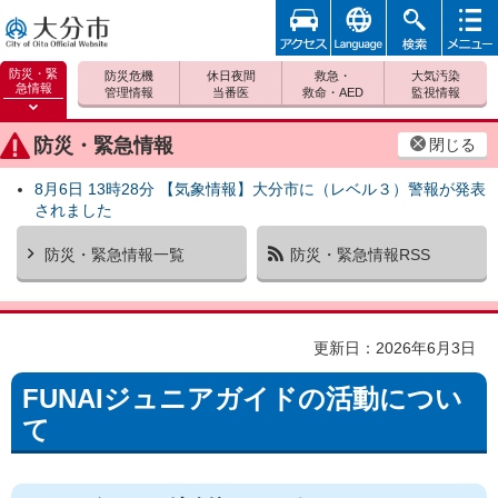
アクセ
foreign
検索
メニュ
大分市
ス
ー
防災・緊
防災危機
休日夜間
救急・
大気汚染
急情報
管理情報
当番医
救命・AED
監視情報
防災緊
急情報
防災・緊急情報
閉じる
を開く
8月6日 13時28分 【気象情報】大分市に（レベル３）警報が発表
されました
防災・緊急情報一覧
防災・緊急情報RSS
更新日：2026年6月3日
FUNAIジュニアガイドの活動につい
て