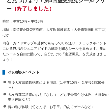
と見つけよう！第4回歴史発見シールラリ
ー
（終了しました）
時間：午前10時～午後3時
場所：南蛮BVNGO交流館、大友氏館跡庭園（大分市顕徳町三丁目）
ほか
内容：ガイドマップを受付でもらって町を巡り、チェックポイント
にいるFUNAIジュニアガイドの解説を聞きシールを集めます。集め
たシールを自由に貼って、自分だけの「南蛮屏風」を完成させまし
ょう！
その他のイベント
豊後大友宗麟鉄砲隊による演武（1.午前10時～ 2.午後2時30分
～）
大友杏葉武将隊のおもてなし（こども甲骨着付け体験、火縄銃の
重さ体験など）
昔の遊び体験（竹とんぼ、お手玉。的あてゲームなど）