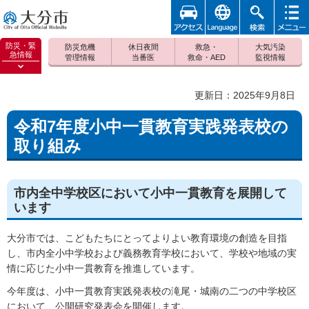
アクセ
foreign
検索
メニュ
大分市
ス
ー
防災・緊
防災危機
休日夜間
救急・
大気汚染
急情報
管理情報
当番医
救命・AED
監視情報
防災緊
急情報
更新日：2025年9月8日
を開く
令和7年度小中一貫教育実践発表校の
取り組み
市内全中学校区において小中一貫教育を展開して
います
大分市では、こどもたちにとってよりよい教育環境の創造を目指
し、市内全小中学校および義務教育学校において、学校や地域の実
情に応じた小中一貫教育を推進しています。
今年度は、小中一貫教育実践発表校の滝尾・城南の二つの中学校区
において、公開研究発表会を開催します。