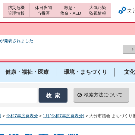
防災危機
休日夜間
救急・
大気汚染
文
管理情報
当番医
救命・AED
監視情報
報が発表されました
健康・福祉・医療
環境・まちづくり
文化
検索方法について
料
>
令和7年度発表分
>
1月(令和7年度発表分)
> 大分市議会 まちづく
報道発表資料