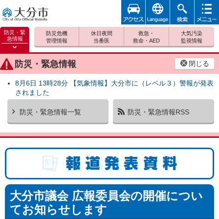
アクセ
foreign
検索
メニュ
大分市
ス
ー
防災・緊
防災危機
休日夜間
救急・
大気汚染
急情報
管理情報
当番医
救命・AED
監視情報
防災緊
急情報
防災・緊急情報
閉じる
を開く
8月6日 13時28分 【気象情報】大分市に（レベル３）警報が発表
されました
防災・緊急情報一覧
防災・緊急情報RSS
報道発表資料
大分市議会 広報委員会の開催につい
てお知らせします