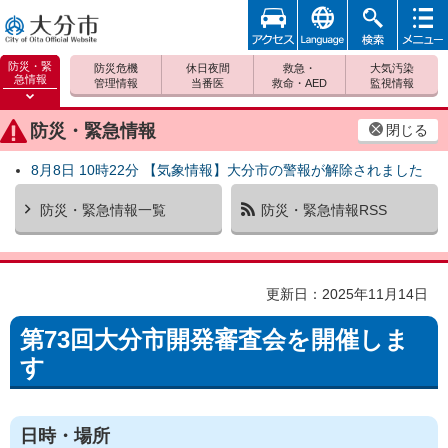
アクセ
foreign
検索
メニュ
大分市
ス
ー
防災・緊
防災危機
休日夜間
救急・
大気汚染
急情報
管理情報
当番医
救命・AED
監視情報
防災緊
急情報
防災・緊急情報
閉じる
を開く
8月8日 10時22分 【気象情報】大分市の警報が解除されました
防災・緊急情報一覧
防災・緊急情報RSS
更新日：2025年11月14日
第73回大分市開発審査会を開催しま
す
日時・場所