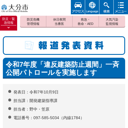
アクセ
foreign
検索
メニュ
大分市
ス
ー
防災・緊
防災危機
休日夜間
救急・
大気汚染
急情報
管理情報
当番医
救命・AED
監視情報
防災緊
急情報
報道発表資料
を開く
令和7年度「違反建築防止週間」一斉
公開パトロールを実施します
発表日：令和7年10月9日
担当課：開発建築指導課
担当者：野中・笠原
電話番号：097-585-5034（内線1784）