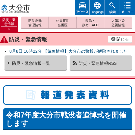
アクセ
foreign
検索
メニュ
大分市
ス
ー
防災・緊
防災危機
休日夜間
救急・
大気汚染
急情報
管理情報
当番医
救命・AED
監視情報
防災緊
急情報
防災・緊急情報
閉じる
を開く
8月8日 10時22分 【気象情報】大分市の警報が解除されました
防災・緊急情報一覧
防災・緊急情報RSS
報道発表資料
令和7年度大分市戦没者追悼式を開催
します