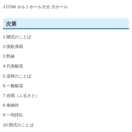
J:COM ホルトホール大分 大ホール
次第
1.開式のことば
2.国歌斉唱
3.黙祷
4.代表献花
5.追悼のことば
6.一般献花
7.合唱（ふるさと）
8.奉納吟
9.一同拝礼
10.閉式のことば