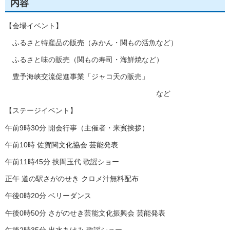
内容
【会場イベント】
ふるさと特産品の販売（みかん・関もの活魚など）
ふるさと味の販売（関もの寿司・海鮮焼など）
豊予海峡交流促進事業「ジャコ天の販売」
など
【ステージイベント】
午前9時30分 開会行事（主催者・来賓挨拶）
午前10時 佐賀関文化協会 芸能発表
午前11時45分 挟間玉代 歌謡ショー
正午 道の駅さがのせき クロメ汁無料配布
午後0時20分 ベリーダンス
午後0時50分 さがのせき芸能文化振興会 芸能発表
午後2時35分 出水あけみ 歌謡ショー