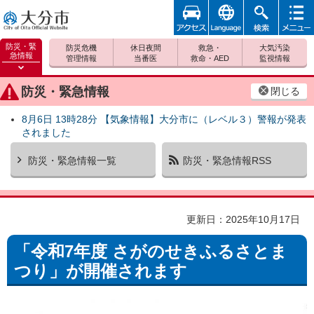
アクセ
foreign
検索
メニュ
大分市
ス
ー
防災・緊
防災危機
休日夜間
救急・
大気汚染
急情報
管理情報
当番医
救命・AED
監視情報
防災緊
急情報
防災・緊急情報
閉じる
を開く
8月6日 13時28分 【気象情報】大分市に（レベル３）警報が発表
されました
防災・緊急情報一覧
防災・緊急情報RSS
更新日：2025年10月17日
「令和7年度 さがのせきふるさとま
つり」が開催されます