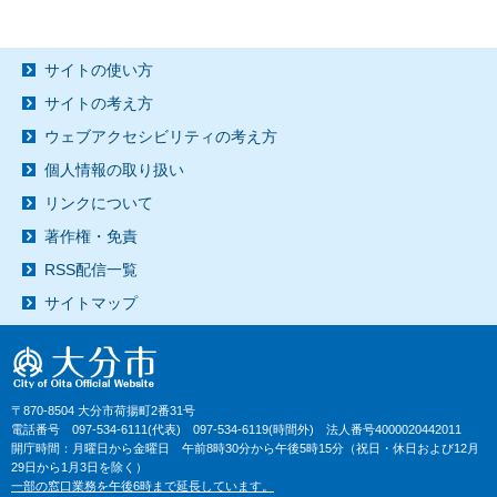
サイトの使い方
サイトの考え方
ウェブアクセシビリティの考え方
個人情報の取り扱い
リンクについて
著作権・免責
RSS配信一覧
サイトマップ
〒870-8504 大分市荷揚町2番31号
電話番号 097-534-6111(代表) 097-534-6119(時間外) 法人番号4000020442011
開庁時間：月曜日から金曜日 午前8時30分から午後5時15分（祝日・休日および12月
29日から1月3日を除く）
一部の窓口業務を午後6時まで延長しています。