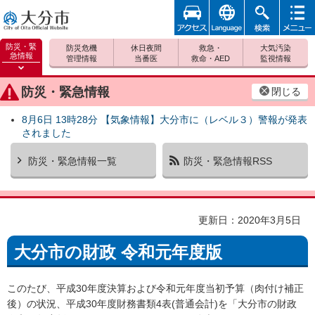
アクセ
foreign
検索
メニュ
大分市
ス
ー
防災・緊
防災危機
休日夜間
救急・
大気汚染
急情報
管理情報
当番医
救命・AED
監視情報
防災緊
急情報
防災・緊急情報
閉じる
を開く
8月6日 13時28分 【気象情報】大分市に（レベル３）警報が発表
されました
防災・緊急情報一覧
防災・緊急情報RSS
更新日：2020年3月5日
大分市の財政 令和元年度版
このたび、平成30年度決算および令和元年度当初予算（肉付け補正
後）の状況、平成30年度財務書類4表(普通会計)を「大分市の財政