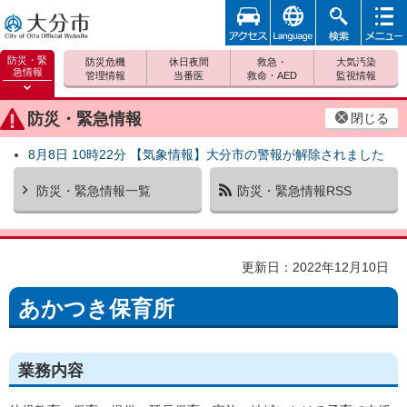
アクセ
foreign
検索
メニュ
大分市
ス
ー
防災・緊
防災危機
休日夜間
救急・
大気汚染
急情報
管理情報
当番医
救命・AED
監視情報
防災緊
急情報
防災・緊急情報
閉じる
を開く
8月8日 10時22分 【気象情報】大分市の警報が解除されました
防災・緊急情報一覧
防災・緊急情報RSS
更新日：2022年12月10日
あかつき保育所
業務内容