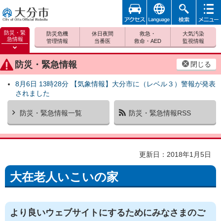
アクセ
foreign
検索
メニュ
大分市
ス
ー
防災・緊
防災危機
休日夜間
救急・
大気汚染
急情報
管理情報
当番医
救命・AED
監視情報
防災緊
急情報
防災・緊急情報
閉じる
を開く
8月6日 13時28分 【気象情報】大分市に（レベル３）警報が発表
されました
防災・緊急情報一覧
防災・緊急情報RSS
更新日：2018年1月5日
大在老人いこいの家
より良いウェブサイトにするためにみなさまのご