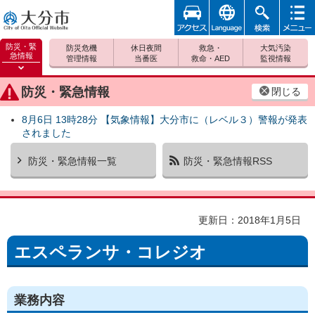
アクセ
foreign
検索
メニュ
大分市
ス
ー
防災・緊
防災危機
休日夜間
救急・
大気汚染
急情報
管理情報
当番医
救命・AED
監視情報
防災緊
急情報
防災・緊急情報
閉じる
を開く
8月6日 13時28分 【気象情報】大分市に（レベル３）警報が発表
されました
防災・緊急情報一覧
防災・緊急情報RSS
更新日：2018年1月5日
エスペランサ・コレジオ
業務内容