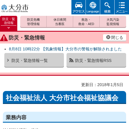
アクセ
foreign
検索
メニュ
大分市
ス
ー
防災・緊
防災危機
休日夜間
救急・
大気汚染
急情報
管理情報
当番医
救命・AED
監視情報
防災緊
急情報
防災・緊急情報
閉じる
を開く
8月8日 10時22分 【気象情報】大分市の警報が解除されました
防災・緊急情報一覧
防災・緊急情報RSS
更新日：2018年1月5日
社会福祉法人 大分市社会福祉協議会
業務内容