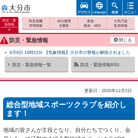
アクセ
foreign
検索
メニュ
大分市
ス
ー
防災・緊
防災危機
休日夜間
救急・
大気汚染
急情報
管理情報
当番医
救命・AED
監視情報
防災緊
急情報
防災・緊急情報
閉じる
を開く
8月8日 10時22分 【気象情報】大分市の警報が解除されました
防災・緊急情報一覧
防災・緊急情報RSS
更新日：2025年12月2日
総合型地域スポーツクラブを紹介し
ます！
地域の皆さんが主役となり、自分たちでつくり、会