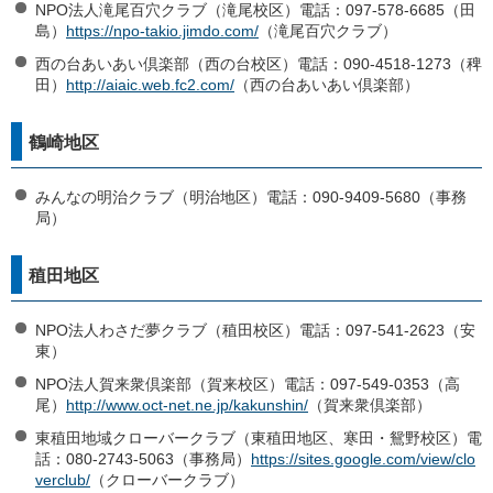
NPO法人滝尾百穴クラブ（滝尾校区）電話：097-578-6685（田
島）
https://npo-takio.jimdo.com/
（滝尾百穴クラブ）
西の台あいあい倶楽部（西の台校区）電話：090-4518-1273（稗
田）
http://aiaic.web.fc2.com/
（西の台あいあい倶楽部）
鶴崎地区
みんなの明治クラブ（明治地区）電話：090-9409-5680（事務
局）
稙田地区
NPO法人わさだ夢クラブ（稙田校区）電話：097-541-2623（安
東）
NPO法人賀来衆倶楽部（賀来校区）電話：097-549-0353（高
尾）
http://www.oct-net.ne.jp/kakunshin/
（賀来衆倶楽部）
東稙田地域クローバークラブ（東稙田地区、寒田・鴛野校区）電
話：080-2743-5063（事務局）
https://sites.google.com/view/clo
verclub/
（クローバークラブ）