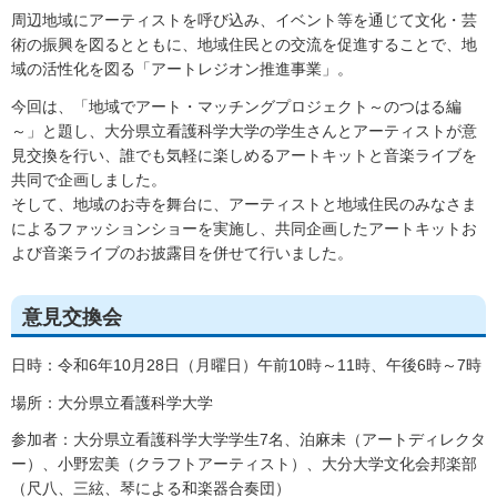
周辺地域にアーティストを呼び込み、イベント等を通じて文化・芸
術の振興を図るとともに、地域住民との交流を促進することで、地
域の活性化を図る「アートレジオン推進事業」。
今回は、「地域でアート・マッチングプロジェクト～のつはる編
～」と題し、大分県立看護科学大学の学生さんとアーティストが意
見交換を行い、誰でも気軽に楽しめるアートキットと音楽ライブを
共同で企画しました。
そして、地域のお寺を舞台に、アーティストと地域住民のみなさま
によるファッションショーを実施し、共同企画したアートキットお
よび音楽ライブのお披露目を併せて行いました。
意見交換会
日時：令和6年10月28日（月曜日）午前10時～11時、午後6時～7時
場所：大分県立看護科学大学
参加者：大分県立看護科学大学学生7名、泊麻未（アートディレクタ
ー）、小野宏美（クラフトアーティスト）、大分大学文化会邦楽部
（尺八、三絃、琴による和楽器合奏団）