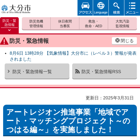
アクセ
foreign
検索
メニュ
大分市
ス
ー
防災・緊
防災危機
休日夜間
救急・
大気汚染
急情報
管理情報
当番医
救命・AED
監視情報
防災緊
急情報
防災・緊急情報
閉じる
を開く
8月6日 13時28分 【気象情報】大分市に（レベル３）警報が発表
されました
防災・緊急情報一覧
防災・緊急情報RSS
更新日：2025年3月31日
アートレジオン推進事業「地域でア
ート・マッチングプロジェクト～の
つはる編～」を実施しました！