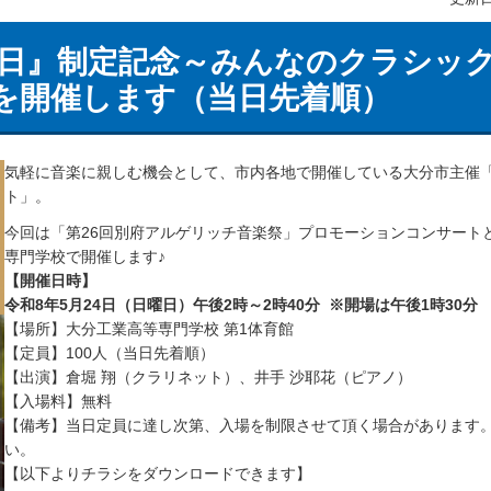
日』制定記念～みんなのクラシッ
」を開催します（当日先着順）
気軽に音楽に親しむ機会として、市内各地で開催している大分市主催
ト」。
今回は「第26回別府アルゲリッチ音楽祭」プロモーションコンサート
専門学校で開催します♪
【開催日時】
令和8年5月24日（日曜日）午後2時～2時40分 ※開場は午後1時30分
【場所】大分工業高等専門学校 第1体育館
【定員】100人（当日先着順）
【出演】倉堀 翔（クラリネット）、井手 沙耶花（ピアノ）
【入場料】無料
【備考】当日定員に達し次第、入場を制限させて頂く場合があります
い。
【以下よりチラシをダウンロードできます】