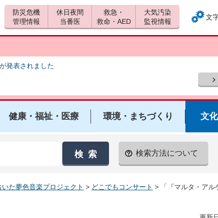
防災危機
休日夜間
救急・
大気汚染
文
管理情報
当番医
救命・AED
監視情報
報が発表されました
健康・福祉・医療
環境・まちづくり
文化
検索方法について
おいた夢色音楽プロジェクト
>
どこでもコンサート
> 「『マルタ・ア
更新日