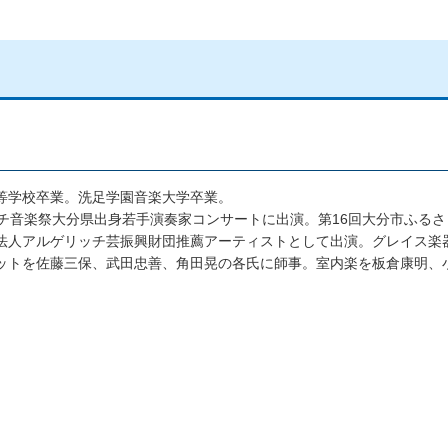
等学校卒業。洗足学園音楽大学卒業。
ッチ音楽祭大分県出身若手演奏家コンサートに出演。第16回大分市ふる
法人アルゲリッチ芸振興財団推薦アーティストとして出演。グレイス楽
ットを佐藤三保、武田忠善、角田晃の各氏に師事。室内楽を板倉康明、