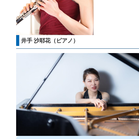
井手 沙耶花（ピアノ）