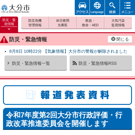
アクセ
foreign
検索
メニュ
大分市
ス
ー
防災・緊
防災危機
休日夜間
救急・
大気汚染
急情報
管理情報
当番医
救命・AED
監視情報
防災緊
急情報
防災・緊急情報
閉じる
を開く
8月8日 10時22分 【気象情報】大分市の警報が解除されました
防災・緊急情報一覧
防災・緊急情報RSS
報道発表資料
令和7年度第2回大分市行政評価・行
政改革推進委員会を開催します