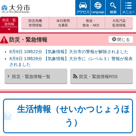
アクセ
foreign
検索
メニュ
大分市
ス
ー
防災・緊
防災危機
休日夜間
救急・
大気汚染
急情報
管理情報
当番医
救命・AED
監視情報
防災緊
急情報
防災・緊急情報
閉じる
を開く
8月8日 10時22分 【気象情報】大分市の警報が解除されました
8月6日 13時28分 【気象情報】大分市に（レベル３）警報が発表
されました
防災・緊急情報一覧
防災・緊急情報RSS
生活情報（せいかつじょうほ
う）