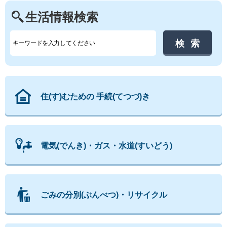
生活情報検索
住(す)むための 手続(てつづ)き
電気(でんき)・ガス・水道(すいどう)
ごみの分別(ぶんべつ)・リサイクル