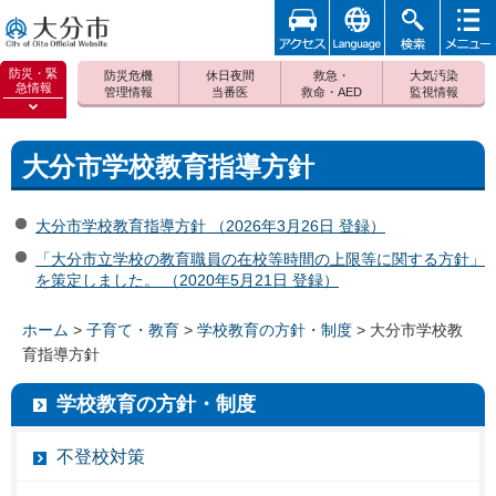
アクセ
foreign
検索
メニュ
大分市
ス
ー
防災・緊
防災危機
休日夜間
救急・
大気汚染
急情報
管理情報
当番医
救命・AED
監視情報
防災緊
急情報
を開く
大分市学校教育指導方針
大分市学校教育指導方針 （2026年3月26日 登録）
「大分市立学校の教育職員の在校等時間の上限等に関する方針」
を策定しました。 （2020年5月21日 登録）
ホーム
>
子育て・教育
>
学校教育の方針・制度
> 大分市学校教
育指導方針
学校教育の方針・制度
不登校対策