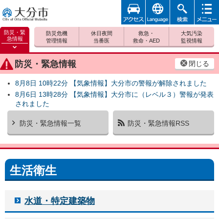
アクセ
foreign
検索
メニュ
大分市
ス
ー
防災・緊
防災危機
休日夜間
救急・
大気汚染
急情報
管理情報
当番医
救命・AED
監視情報
防災緊
急情報
防災・緊急情報
閉じる
を開く
8月8日 10時22分 【気象情報】大分市の警報が解除されました
8月6日 13時28分 【気象情報】大分市に（レベル３）警報が発表
されました
防災・緊急情報一覧
防災・緊急情報RSS
生活衛生
水道・特定建築物