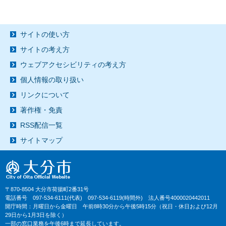
サイトの使い方
サイトの考え方
ウェブアクセシビリティの考え方
個人情報の取り扱い
リンクについて
著作権・免責
RSS配信一覧
サイトマップ
〒870-8504 大分市荷揚町2番31号
電話番号 097-534-6111(代表) 097-534-6119(時間外) 法人番号4000020442011
開庁時間：月曜日から金曜日 午前8時30分から午後5時15分（祝日・休日および12月
29日から1月3日を除く）
一部の窓口業務を午後6時まで延長しています。