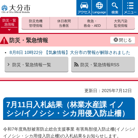
アクセ
foreign
検索
メニュ
大分市
ス
ー
防災・緊
防災危機
休日夜間
救急・
大気汚染
急情報
管理情報
当番医
救命・AED
監視情報
防災緊
急情報
防災・緊急情報
閉じる
を開く
8月8日 10時22分 【気象情報】大分市の警報が解除されました
防災・緊急情報一覧
防災・緊急情報RSS
更新日：2025年7月12日
7月11日入札結果（林業水産課 イノ
シシ/イノシシ・シカ用侵入防止柵）
令和7年度鳥獣被害防止総合支援事業 有害鳥獣侵入防止柵(イノシシ/
イノシシ・シカ用侵入防止柵)の入札結果をお知らせします。