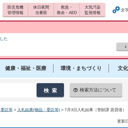
防災危機
休日夜間
救急・
大気汚染
文
管理情報
当番医
救命・AED
監視情報
ました
健康・福祉・医療
環境・まちづくり
文化
検索方法について
・委託等
>
入札結果(物品・委託等)
> 7月3日入札結果（管財課 賃貸借）
更新日