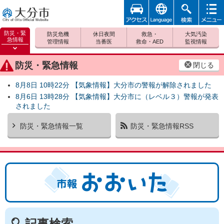
アクセ
foreign
検索
メニュ
大分市
ス
ー
防災・緊
防災危機
休日夜間
救急・
大気汚染
急情報
管理情報
当番医
救命・AED
監視情報
防災緊
急情報
防災・緊急情報
閉じる
を開く
8月8日 10時22分 【気象情報】大分市の警報が解除されました
8月6日 13時28分 【気象情報】大分市に（レベル３）警報が発表
されました
防災・緊急情報一覧
防災・緊急情報RSS
市報おおいた
記事検索