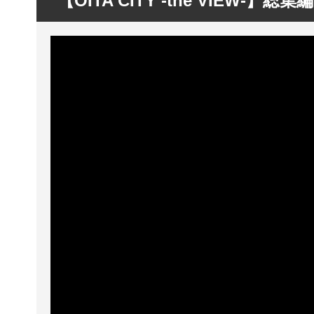
【OITA CITY -the VIEW-】総