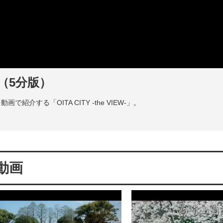
集編（5分版）
する「OITA CITY -the VIEW-」。
動画