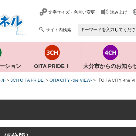
文字サイズ・色合い変更
読み上げ
S
サイト内検索
ーション
OITA PRIDE！
大分市からのお知ら
ネル
>
3CH OITA PRIDE!
>
OITA CITY -the VIEW-
> 【OITA CITY -th