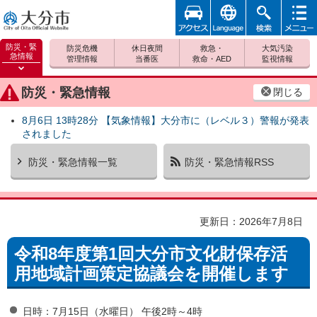
アクセ
foreign
検索
メニュ
大分市
ス
ー
防災・緊
防災危機
休日夜間
救急・
大気汚染
急情報
管理情報
当番医
救命・AED
監視情報
防災緊
急情報
防災・緊急情報
閉じる
を開く
8月6日 13時28分 【気象情報】大分市に（レベル３）警報が発表
されました
防災・緊急情報一覧
防災・緊急情報RSS
更新日：2026年7月8日
令和8年度第1回大分市文化財保存活
用地域計画策定協議会を開催します
日時：7月15日（水曜日） 午後2時～4時