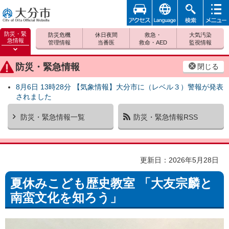
アクセ
foreign
検索
メニュ
大分市
ス
ー
防災・緊
防災危機
休日夜間
救急・
大気汚染
急情報
管理情報
当番医
救命・AED
監視情報
防災緊
急情報
防災・緊急情報
閉じる
を開く
8月6日 13時28分 【気象情報】大分市に（レベル３）警報が発表
されました
防災・緊急情報一覧
防災・緊急情報RSS
更新日：2026年5月28日
夏休みこども歴史教室 「大友宗麟と
南蛮文化を知ろう」