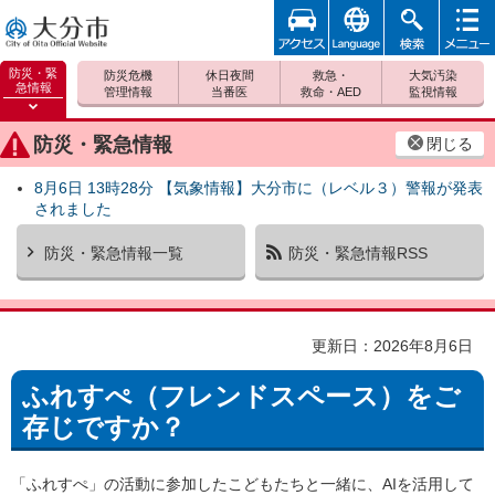
アクセ
foreign
検索
メニュ
大分市
ス
ー
防災・緊
防災危機
休日夜間
救急・
大気汚染
急情報
管理情報
当番医
救命・AED
監視情報
防災緊
急情報
防災・緊急情報
閉じる
を開く
8月6日 13時28分 【気象情報】大分市に（レベル３）警報が発表
されました
防災・緊急情報一覧
防災・緊急情報RSS
更新日：2026年8月6日
ふれすぺ（フレンドスペース）をご
存じですか？
「ふれすぺ」の活動に参加したこどもたちと一緒に、AIを活用して