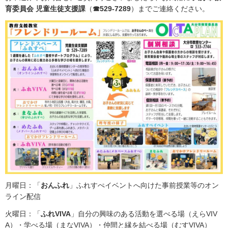
育委員会 児童生徒支援課
（
☎529-7289
）までご連絡ください。
月曜日：「
おんふれ
」ふれすぺイベントへ向けた事前授業等のオン
ライン配信
火曜日：「
ふれVIVA
」自分の興味のある活動を選べる場（えらVIV
A）・学べる場（まなVIVA）・仲間と縁を結べる場（むすVIVA）