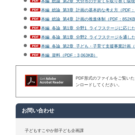
本編 総論 第2章 大分市の子育てを取り巻く環境（P
本編 総論 第3章 計画の基本的な考え方（PDF：8
本編 総論 第4章 計画の推進体制（PDF：852K
本編 各論 第1章 分野1 ライフステージに応じた支
本編 各論 第1章 分野2 ライフステージを通した継
本編 各論 第2章 子ども・子育て支援事業計画（PD
本編 資料（PDF：3,063KB）
PDF形式のファイルをご覧いただく場
ンロードしてください。
お問い合わせ
子どもすこやか部子ども企画課