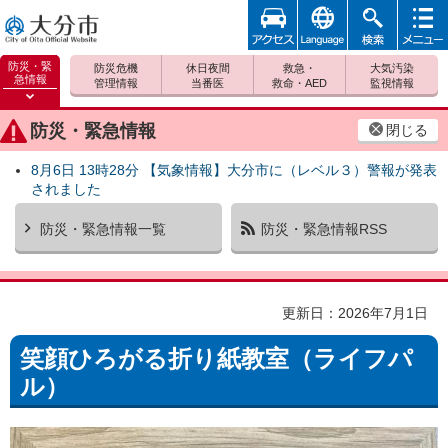
アクセ
foreign
検索
メニュ
大分市
ス
ー
防災・緊
防災危機
休日夜間
救急・
大気汚染
急情報
管理情報
当番医
救命・AED
監視情報
防災緊
急情報
防災・緊急情報
閉じる
を開く
8月6日 13時28分 【気象情報】大分市に（レベル３）警報が発表
されました
防災・緊急情報一覧
防災・緊急情報RSS
更新日：2026年7月1日
笑顔ひろがる折り紙教室（ライフパ
ル）